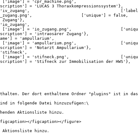
scription'] = 'LUCAS 3 Thoraxkompressionssystem'},

 Zugang'},

scription'] = 'intraosärer Zugang'},

scription'] = 'Notarzt Ampullarium'},

scription'] = 'Stifneck zur Immobilisation der HWS'},

thalten. Der dort enthaltene Ordner "plugins" ist in das
ind in folgende Datei hinzuzufügen:\

henden Aktionsliste hinzu.

figcaption></figcaption></figure>

 Aktionsliste hinzu.
