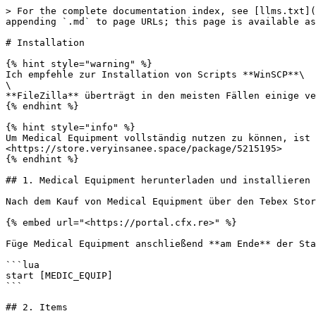
> For the complete documentation index, see [llms.txt](
appending `.md` to page URLs; this page is available as
# Installation

{% hint style="warning" %}

Ich empfehle zur Installation von Scripts **WinSCP**\

\

**FileZilla** überträgt in den meisten Fällen einige ve
{% endhint %}

{% hint style="info" %}

Um Medical Equipment vollständig nutzen zu können, ist 
<https://store.veryinsanee.space/package/5215195>

{% endhint %}

## 1. Medical Equipment herunterladen und installieren

Nach dem Kauf von Medical Equipment über den Tebex Stor
{% embed url="<https://portal.cfx.re>" %}

Füge Medical Equipment anschließend **am Ende** der Sta
```lua

start [MEDIC_EQUIP]

```

## 2. Items
