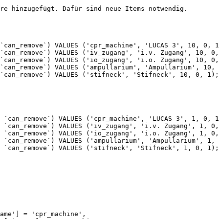
re hinzugefügt. Dafür sind neue Items notwendig.

`can_remove`) VALUES ('cpr_machine', 'LUCAS 3', 10, 0, 1
`can_remove`) VALUES ('iv_zugang', 'i.v. Zugang', 10, 0,
`can_remove`) VALUES ('io_zugang', 'i.o. Zugang', 10, 0,
`can_remove`) VALUES ('ampullarium', 'Ampullarium', 10, 
`can_remove`) VALUES ('stifneck', 'Stifneck', 10, 0, 1);

 `can_remove`) VALUES ('cpr_machine', 'LUCAS 3', 1, 0, 1
 `can_remove`) VALUES ('iv_zugang', 'i.v. Zugang', 1, 0,
 `can_remove`) VALUES ('io_zugang', 'i.o. Zugang', 1, 0,
 `can_remove`) VALUES ('ampullarium', 'Ampullarium', 1, 
 `can_remove`) VALUES ('stifneck', 'Stifneck', 1, 0, 1);
