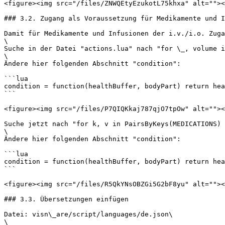
<figure><img src="/files/ZNWQEtyEzukotL75khxa" alt=""><
### 3.2. Zugang als Voraussetzung für Medikamente und I
Damit für Medikamente und Infusionen der i.v./i.o. Zuga
\

Suche in der Datei "actions.lua" nach "for \_, volume i
\

Ändere hier folgenden Abschnitt "condition":

```lua

condition = function(healthBuffer, bodyPart) return hea
```

<figure><img src="/files/P7QIQKkaj787qjO7tpOw" alt=""><
Suche jetzt nach "for k, v in PairsByKeys(MEDICATIONS) 
\

Ändere hier folgenden Abschnitt "condition":

```lua

condition = function(healthBuffer, bodyPart) return hea
```

<figure><img src="/files/R5QkYNsOBZGi5G2bF8yu" alt=""><
### 3.3. Übersetzungen einfügen

Datei: visn\_are/script/languages/de.json\

\
