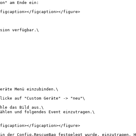
on" am Ende ein:

figcaption></figcaption></figure>

sion verfügbar.\

eräte Menü einzubinden.\

licke auf "Custom Geräte" -> "neu"\

hle das Bild aus.\

ählen und folgendes Event einzutragen.\

figcaption></figcaption></figure>

in der Config.RescueBag festgelegt wurde, einzutragen. H