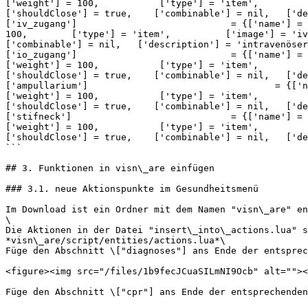
['weight'] = 100, 	    ['type'] = 'item', 		['image'] = 'cpr_machine.png', 				['unique'] = false, 	['useable'] = true, 	
['shouldClose'] = true,    ['combinable'] = nil,   ['de
['iv_zugang'] 			 	 = {['name'] = 'iv_zugang', 			  		['label'] = 'i.v. Zugang', 			['weight'] = 
100, 	    ['type'] = 'item', 		['image'] = 'iv_zugang.png', 			['unique'] = false, 	['useable'] = true, 	['shouldClose'] = true,    
['combinable'] = nil,   ['description'] = 'intravenöser
['io_zugang'] 			 	 = {['name'] = 'io_zugang', 			  			['label'] = 'i.o. Zugang', 			
['weight'] = 100, 	    ['type'] = 'item', 		['image'] = 'io_zugang.png', 			['unique'] = false, 	['useable'] = true, 	
['shouldClose'] = true,    ['combinable'] = nil,   ['de
['ampullarium'] 			 	 = {['name'] = 'ampullarium', 			  			['label'] = 'Ampullarium', 			
['weight'] = 100, 	    ['type'] = 'item', 		['image'] = 'ampullarium.png', 			['unique'] = false, 	['useable'] = true, 	
['shouldClose'] = true,    ['combinable'] = nil,   ['de
['stifneck'] 			 	 = {['name'] = 'stifneck', 			  			['label'] = 'Stifneck', 			
['weight'] = 100, 	    ['type'] = 'item', 		['image'] = 'stifneck.png', 			['unique'] = false, 	['useable'] = true, 	
['shouldClose'] = true,    ['combinable'] = nil,   ['de
```

## 3. Funktionen in visn\_are einfügen

### 3.1. neue Aktionspunkte im Gesundheitsmenü

Im Download ist ein Ordner mit dem Namen "visn\_are" en
\

Die Aktionen in der Datei "insert\_into\_actions.lua" s
*visn\_are/script/entities/actions.lua*\

Füge den Abschnitt \["diagnoses"] ans Ende der entsprec
<figure><img src="/files/1b9fecJCuaSILmNI9Ocb" alt=""><
Füge den Abschnitt \["cpr"] ans Ende der entsprechenden