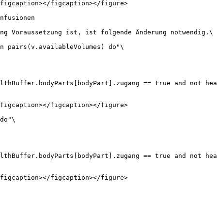
figcaption></figcaption></figure>

nfusionen

ng Voraussetzung ist, ist folgende Änderung notwendig.\

n pairs(v.availableVolumes) do"\

lthBuffer.bodyParts[bodyPart].zugang == true and not hea
figcaption></figcaption></figure>

do"\

lthBuffer.bodyParts[bodyPart].zugang == true and not hea
figcaption></figcaption></figure>
