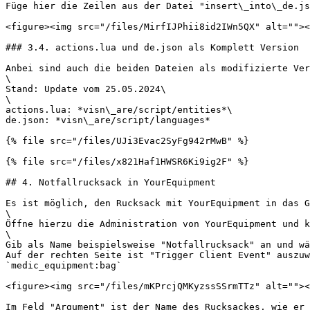
Füge hier die Zeilen aus der Datei "insert\_into\_de.js
<figure><img src="/files/MirfIJPhii8id2IWn5QX" alt=""><
### 3.4. actions.lua und de.json als Komplett Version

Anbei sind auch die beiden Dateien als modifizierte Ver
\

Stand: Update vom 25.05.2024\

\

actions.lua: *visn\_are/script/entities*\

de.json: *visn\_are/script/languages*

{% file src="/files/UJi3Evac2SyFg942rMwB" %}

{% file src="/files/x821Haf1HWSR6Ki9ig2F" %}

## 4. Notfallrucksack in YourEquipment

Es ist möglich, den Rucksack mit YourEquipment in das G
\

Öffne hierzu die Administration von YourEquipment und k
\

Gib als Name beispielsweise "Notfallrucksack" an und wä
Auf der rechten Seite ist "Trigger Client Event" auszuw
`medic_equipment:bag`

<figure><img src="/files/mKPrcjQMKyzssSSrmTTz" alt=""><
Im Feld "Argument" ist der Name des Rucksackes, wie er 